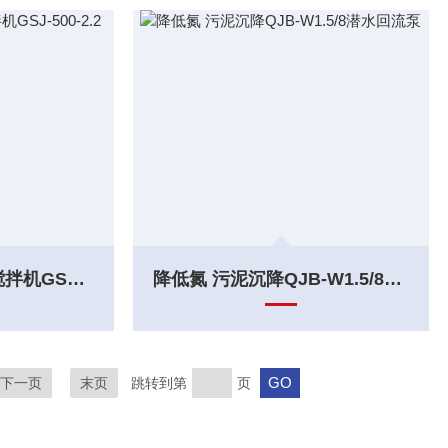
泥混填料池 双曲面搅拌机GSJ-500-2.2
降低氮 污泥沉降QJB-W1.5/8潜水回流泵
下一页
末页
跳转到第
页