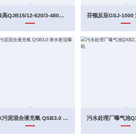
能效高QJB15/12-620/3-480潜水搅拌器
污水污泥混合液充氧 QSB3.0 潜水射流曝气机