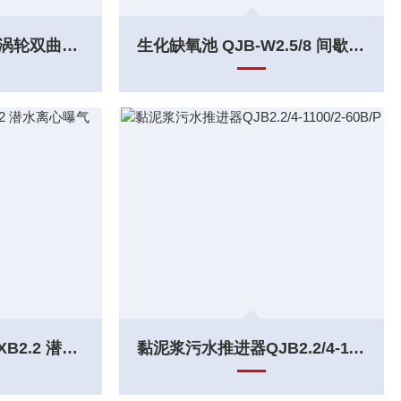
芬顿反应GSJ-1000 涡轮双曲面搅拌机
生化缺氧池 QJB-W2.5/8 间歇内回流泵
污水处理厂曝气池QXB2.2 潜水离心曝气机
黏泥浆污水推进器QJB2.2/4-1100/2-60B/P