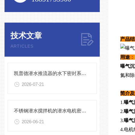
技术文章
产品结
ARTICLES
用途
：
曝气沉
凯普德潜水推流器的水下密封系统维护全流程指南说明
氮和除
2026-07-21
简介
1.
曝气
不锈钢潜水搅拌机的潜水电机密封与泄漏保护
2.
曝气
3.
曝气
2026-06-21
4.电