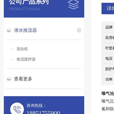
公司产品系列
详
PRODUCT RANGE
品牌
潜水推流器
应用
叶桨
混合机
电压
推流搅拌器
防护
查看更多
功率
曝气池Q
曝气沉
咨询热线：
氮和除
18851755900