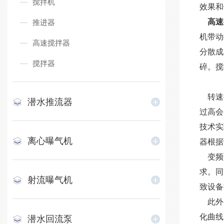
搅拌机
效果和
高速
推进器
机带动
高速搅拌器
分散成
搅拌器
碎。搅
转速
潜水推流器
过高会
技术实
离心曝气机
器根据
变频
求。同
射流曝气机
致设备
此外
化曲线
潜水回流泵