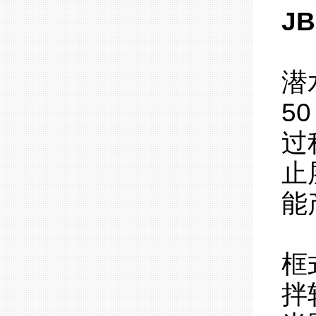
J
潜
5
过
止
能
框
拌