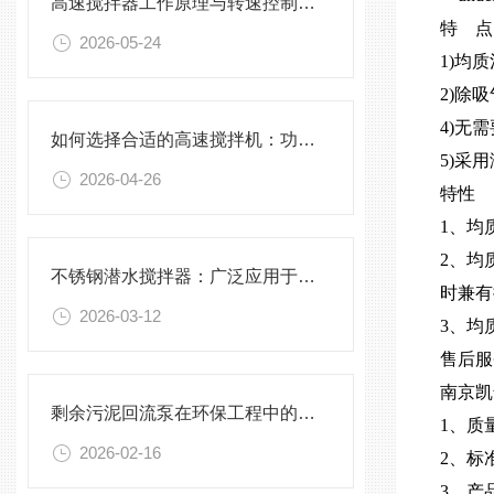
高速搅拌器工作原理与转速控制技术分析
特 点
2026-05-24
1)均
2)除
4)无
如何选择合适的高速搅拌机：功率、转速、搅拌桨叶与物料适配性分析
5)采
2026-04-26
特性
1、均
2、均
不锈钢潜水搅拌器：广泛应用于污水处理与化学工程
时兼有
2026-03-12
3、均
售后服
南京凯
剩余污泥回流泵在环保工程中的应用前景
1、质
2026-02-16
2、标
3、产