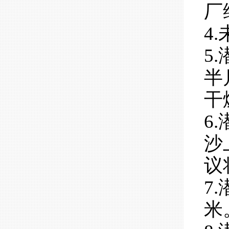
厂
4
5
半
干
6
沙
议
7
米