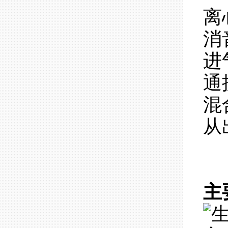
离
消
进
通
混
从
主