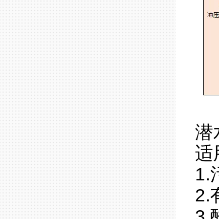
潜
适
1
2
3