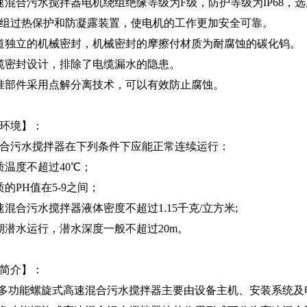
速混合污水搅拌器电机绕组绝缘等级为F级，防护等级为IP68
组过热保护和防凝露装置，使电机的工作更加安全可靠。
道独立的机械密封，机械密封的摩擦付材质为耐腐蚀的碳化钨。
缆密封设计，排除了电缆漏水的隐患。
准部件采用点解分离技术，可以有效防止腐蚀。
环境】：
合污水搅拌器在下列条件下应能正常连续运行：
质温度不超过40℃；
质的PH值在5-9之间；
速混合污水搅拌器液体密度不超过1.15千克/立方米;
期潜水运行，潜水深度一般不超过20m。
简介】：
型多功能螺旋式高速混合污水搅拌器主要由设备主机、安装系统及