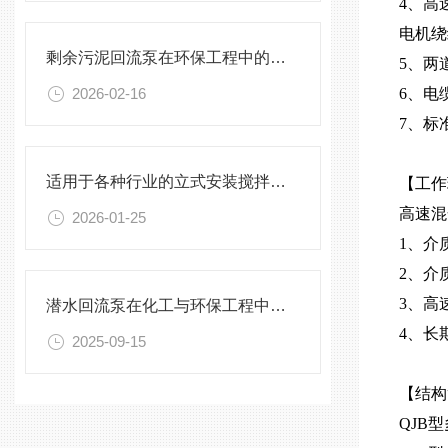
4、高
电机绕
剩余污泥回流泵在环保工程中的应用前景
5、两
2026-02-16
6、电
7、标
适用于各种行业的立式安装搅拌机选型指南
【工作
高速混
2026-01-25
1、介
2、介
3、高
潜水回流泵在化工与环保工程中的关键作用
4、长
2025-09-15
【结构
QJB