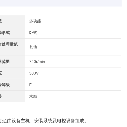
型
多功能
局形式
卧式
次处理量范
其他
速范围
740r/min
压
380V
缘等级
F
装
木箱
防止沉淀,由设备主机、安装系统及电控设备组成。