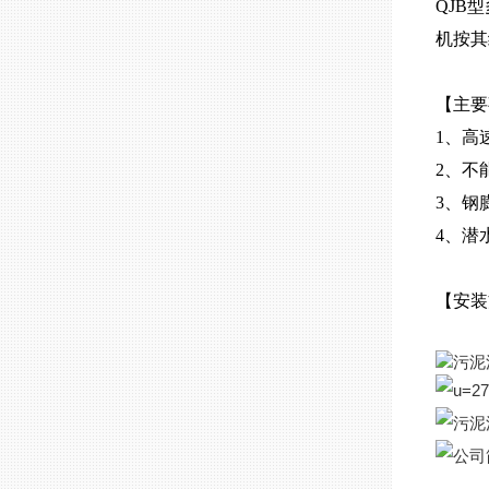
QJB
机按其
【主要
1、高
2、不
3、钢
4、潜
【安装