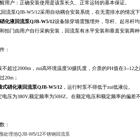
醒用户：正确安装使用是该泵长久、正常运转的基本保证。
回流泵QJB-W5/12采用自动耦合安装系统，在无需排水的情
硝化液回流泵QJB-W5/12
设备除穿墙需预埋外，导杆、起吊杆均
和拍门由用户自行采购安装，回流泵有水平安装和垂直安装两种
件：
拔不超过2000m，zui高环境温度50摄氏度，介质的PH值在3--1
过20m；
墙式硝化液回流泵QJB-W5/12
，运行时泵不得低于zui低液位。
定电压为380V,额定频率为50HZ。在额定电压和额定频率的偏
数：