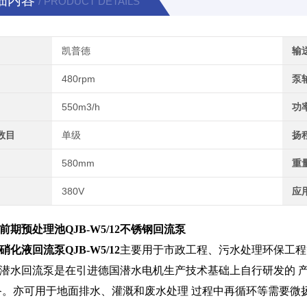
细内容
/ PRODUCT DETAILS
凯普德
输
480rpm
泵
550m3/h
功
数目
单级
扬
580mm
重
380V
应
前期预处理池QJB-W5/12不锈钢回流泵
硝化液回流泵QJB-W5/12
主要用于市政工程、污水处理环保工程
潜水回流泵是在引进德国潜水电机生产技术基础上自行研发的 
备。亦可用于地面排水、灌溉和废水处理 过程中再循环等需要微