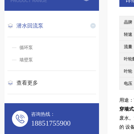
详
PRODUCT RANGE
品牌
潜水回流泵
转速
流量
循环泵
叶轮
墙壁泵
叶轮
查看更多
电压
用途：
穿墙式
咨询热线：
废水。
18851755900
的 设