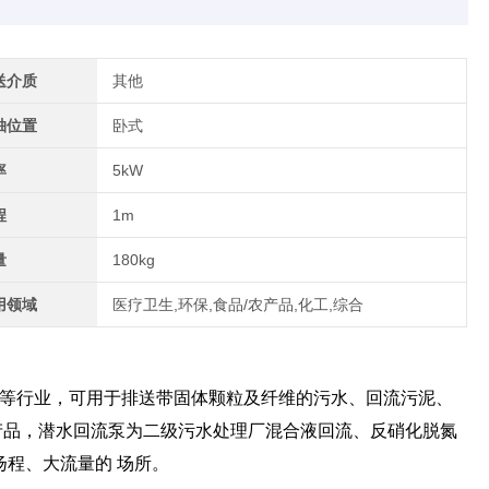
送介质
其他
轴位置
卧式
率
5kW
程
1m
量
180kg
用领域
医疗卫生,环保,食品/农产品,化工,综合
等行业，可用于排送带固体颗粒及纤维的污水、回流污泥、
产品，潜水回流泵为二级污水处理厂混合液回流、反硝化脱氮
扬程、大流量的 场所。