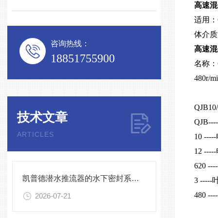
高速混合
适用：
体介质
咨询热线：
高速混合
18851755900
名称：
480r/m
QJB10/
技术文章
QJB
ARTICLES
10 -
12 --
620 -
凯普德潜水推流器的水下密封系统维护全流程指南说明
3 ---
480 -
2026-07-21