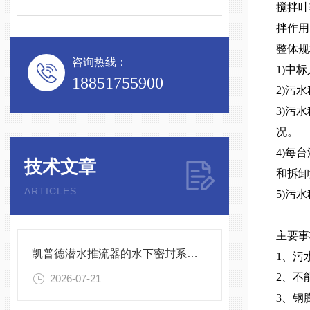
搅拌叶
拌作用
整体
咨询热线：
1)中
18851755900
2)污
3)污
况。
4)每
技术文章
和拆卸
ARTICLES
5)污
主要事
凯普德潜水推流器的水下密封系统维护全流程指南说明
1、污
2、不
2026-07-21
3、钢