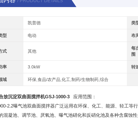
细内容
/ PRODUCT DETAILS
凯普德
类
类型
电动
布
每
方式
其他
围
功率
3.0kW
转
领域
环保,食品/农产品,化工,制药/生物制药,综合
放沉淀双曲面搅拌机GSJ-1000-3
应用范围：
-1000-2.2曝气池双曲面搅拌器广泛运用在环保、化工、能源、轻
的混凝池、调节池、厌氧池、曝气池硝化和反硝化池及各种含腐蚀性