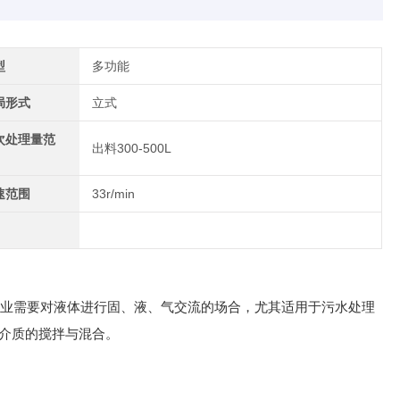
型
多功能
局形式
立式
次处理量范
出料300-500L
速范围
33r/min
工等行业需要对液体进行固、液、气交流的场合，尤其适用于污水处理
介质的搅拌与混合。