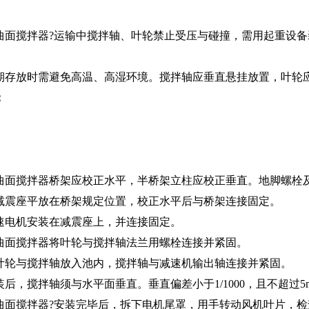
曲面搅拌器?运输中搅拌轴、叶轮禁止受压与碰撞，需用起重设
期存放时需避免高温、高湿环境。搅拌轴应垂直悬挂放置，叶轮
：
曲面搅拌器桥架应校正水平，半桥架立柱应校正垂直。地脚螺栓
减震座平放在桥架规定位置，校正水平后与桥架连接固定。
速电机安装在减震座上，并连接固定。
曲面搅拌器将叶轮与搅拌轴法兰用螺栓连接并紧固。
叶轮与搅拌轴放入池内，搅拌轴与减速机输出轴连接并紧固。
装后，搅拌轴须与水平面垂直。垂直偏差小于1/1000，且不超过5
曲面搅拌器?安装完毕后，拆下电机尾罩，用手转动风机叶片，