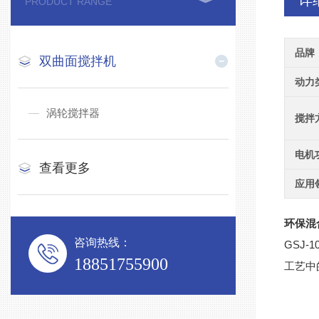
详
PRODUCT RANGE
品牌
双曲面搅拌机
动力
涡轮搅拌器
搅拌
电机
查看更多
应用
环保混合
咨询热线：
GSJ
18851755900
工艺中