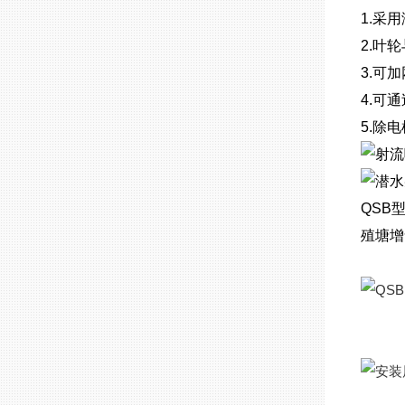
1.采
2.叶
3.可
4.可
5.除
QSB
殖塘增