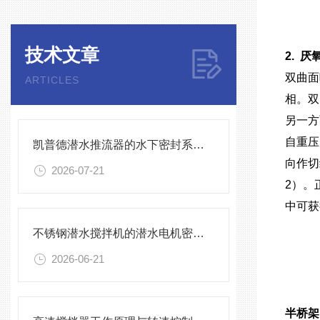
技术文章
2.
厌氧
双曲面
ARTICLES
相。双
另一方
自重压
凯普德潜水推流器的水下密封系统维护全流程指南说明
向作切
2026-07-21
2）。
中可获
不锈钢潜水搅拌机的潜水电机密封与泄漏保护
2026-06-21
半桥架