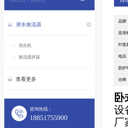
详
PRODUCT RANGE
品牌
潜水推流器
应用
叶桨
混合机
电压
推流搅拌器
防护
查看更多
功率
卧
设
咨询热线：
18851755900
厂