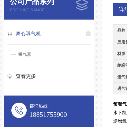
公司产品系列
详
PRODUCT RANGE
品牌
离心曝气机
应用
材质
曝气器
绝缘
查看更多
进气
进气
预曝气
咨询热线：
水下凯
18851755900
塘增氧