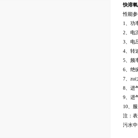
快溶氧
性能
1、功率
2、电流A-
3、电压--
4、转速r/
5、频率Hz
6、绝缘等
7、zu
8、进气量
9、进气
10、服务
注：表
污水中