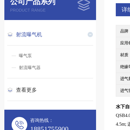
公司产品系列
详
PRODUCT RANGE
品牌
射流曝气机
应用
材质
曝气泵
绝缘
射流曝气器
进气
查看更多
进气
水下自
QSB4
咨询热线：
4.5m
18851755900