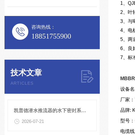
1、Q
2、叶
3、与
咨询热线：
4、电
18851755900
5、两
6、良
7、标
技术文章
MBBR
ARTICLES
设备名
厂家：
品牌: 
凯普德潜水推流器的水下密封系统维护全流程指南说明
型号：QJ
2026-07-21
电缆线