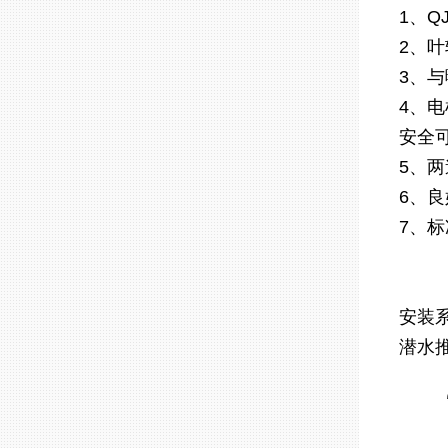
1、
2、
3、
4、
安全
5、
6、
7、
安装
潜水推