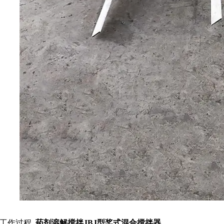
及工作过程
药剂溶解搅拌JBJ型桨式混合搅拌器