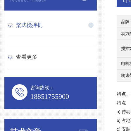
详
PRODUCT RANGE
品牌
桨式搅拌机
动力
搅拌
查看更多
电机
转速
咨询热线：
特点
18851755900
特点
a) 
b) 
c) 