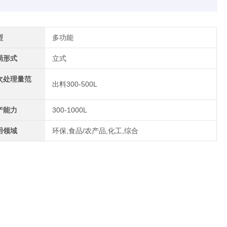
型
多功能
局形式
立式
次处理量范
出料300-500L
产能力
300-1000L
用领域
环保,食品/农产品,化工,综合