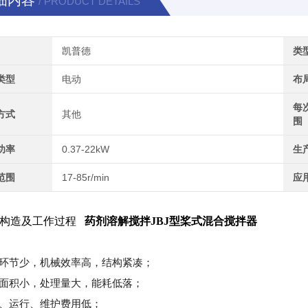
细内容
/ PRODUCT DETAILS
凯普德
类
类型
电动
布
每
方式
其他
围
功率
0.37-22kW
生
范围
17-85r/min
应
、构造及工作过程
药剂溶解搅拌JBJ型桨式混合搅拌器
传动环节少，机械效率高，结构紧凑；
占地面积小，处理量大，能耗低落；
安装、运行、维护费用低；