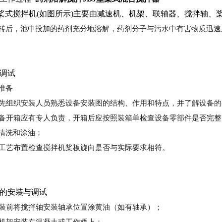
 型桨式搅拌机(如图所示)主要由减速机、机架、联轴器、搅拌轴、
转后，池中投加的药剂充分地溶解，药剂分子与污水中有害物质迅速
调试
准备
首先组织安装人员熟悉设备安装图的结构、作用和特点，并了解设备
设备开箱应有专人负责，开箱后应按照装箱单检查设备零部件是否完
清洗和涂油；
按工艺布置检查搅拌机桨板旋向是否与实际要求相符。
的安装与调试
安装前将搅拌轴安装轴承位置涂黄油（如有轴承）；
将机架安装在混凝土或工作桥上；