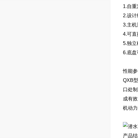
1.自
2.设
3.主
4.可
5.独
6.底
性能参
QXB
口处制
成有效
机动力
产品结