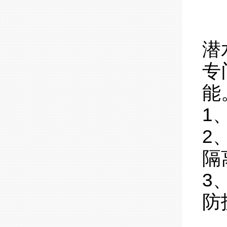
潜
专
能
1
2
隔
3
防