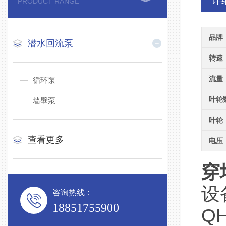
详
PRODUCT RANGE
品牌
潜水回流泵
转速
流量
循环泵
叶轮
墙壁泵
叶轮
查看更多
电压
穿
设
咨询热线：
18851755900
Q