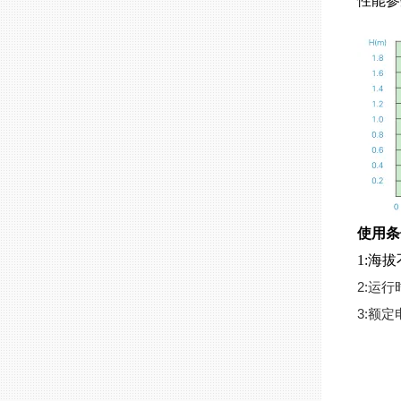
性能参
使用条
1:海拔
2:运
3:额