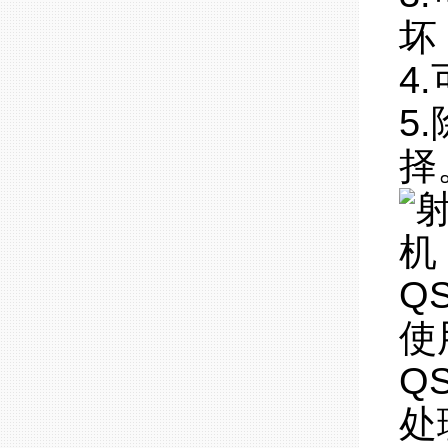
坏
4
5
择
使
Q
处