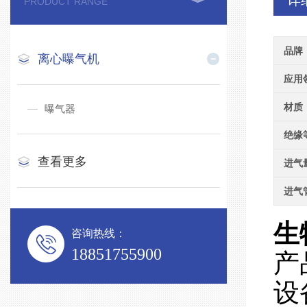
详
PRODUCT RANGE
品牌
离心曝气机
应用
材质
曝气器
绝缘
查看更多
进气
进气
生
咨询热线：
18851755900
产
设