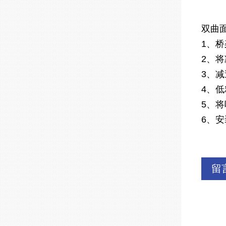
双曲
1、
2、
3、
4、
5、
6、安
留