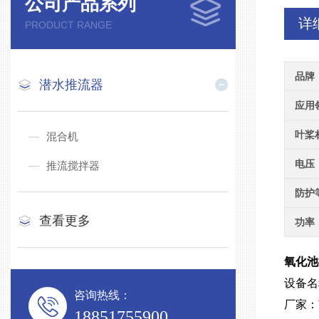
公司产品系列
详
PRODUCT RANGE
品牌
潜水推流器
应用
叶桨
混合机
电压
推流搅拌器
防护
查看更多
功率
氧化池推
设备名
咨询热线：
厂家：
18851755900