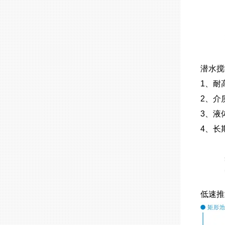
潜水搅
1、耐
2、介
3、液体
4、长
低速推