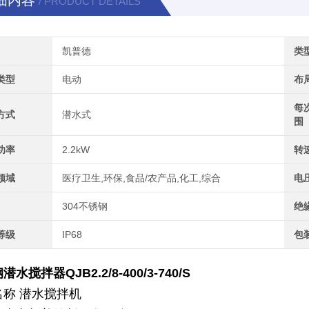
细内容
/ PRODUCT DETAILS
凯普德
类
类型
电动
布
每
方式
潜水式
围
功率
2.2kW
转
领域
医疗卫生,环保,食品/农产品,化工,综合
电
304不锈钢
绝
等级
IP68
包
水搅拌器QJB2.2/8-400/3-740/S
名称 潜水搅拌机