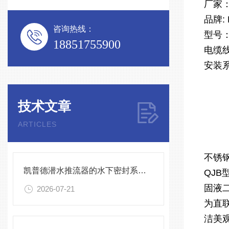
厂家
品牌:
咨询热线：
型号：Q
18851755900
电缆
安装系
技术文章
ARTICLES
不锈钢潜
凯普德潜水推流器的水下密封系统维护全流程指南说明
QJ
固液
2026-07-21
为直
洁美