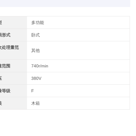
型
多功能
局形式
卧式
次处理量范
其他
速范围
740r/min
压
380V
缘等级
F
装
木箱