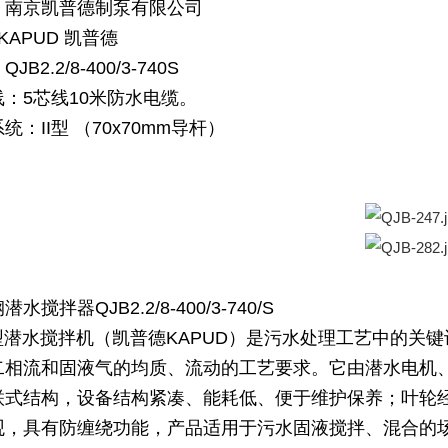
：南京凯普德制泵有限公司
 KAPUD 凯普德
JB2.2/8-400/3-740S
线：5芯线10米防水电缆。
统：II型 （70x70mm导杆）
水搅拌器QJB2.2/8-400/3-740/S
B型潜水搅拌机（凯普德KAPUD）是污水处理工艺中的
二相流和固液气的均质、流动的工艺要求。它由潜水电机
联式结构，设备结构紧凑、能耗低、便于维护保养；叶轮
观，具有防缠绕功能，产品适用于污水固液搅拌、混合的