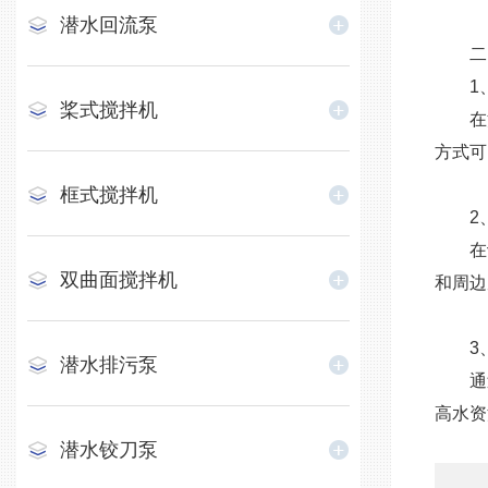
潜水回流泵
二、
​​1
桨式搅拌机
在污
方式可
框式搅拌机
2、​
在设
双曲面搅拌机
和周边
​​3
潜水排污泵
通过
高水资
潜水铰刀泵