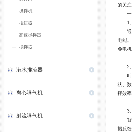
的关注
搅拌机
一、
​​1
推进器
通常
高速搅拌器
电能。
搅拌器
免电机
​​2
潜水推流器
叶轮
状、数
离心曝气机
拌效率
3、​
射流曝气机
智能
据反馈