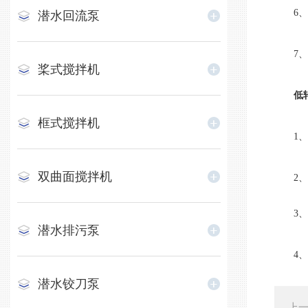
6、良
潜水回流泵
7、标
桨式搅拌机
低
框式搅拌机
1、耐
双曲面搅拌机
2、介
3、液体
潜水排污泵
4、长
潜水铰刀泵
上