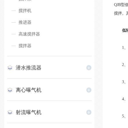
QJB
搅拌机
搅拌。
推进器
低
高速搅拌器
搅拌器
1、Q
2、叶
潜水推流器
3、与
离心曝气机
4、电
射流曝气机
5、两